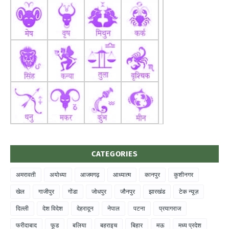
CATEGORIES
अमरावती
अयोध्या
आजमगढ़
आध्यात्म
कानपुर
कुशीनगर
खेल
गाजीपुर
गोंडा
जोधपुर
जौनपुर
झारखंड
टेक न्यूज़
दिल्ली
देश विदेश
देहरादून
नेपाल
पटना
प्रयागराज
फरीदाबाद
फूड
बलिया
बहराइच
बिहार
मऊ
मध्य प्रदेश