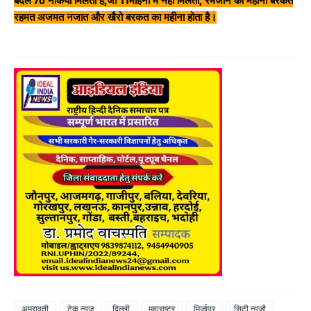
बदले 70 नेकिया मिलती है,जो 11महिनो में नहीं मिलती, रमजान का महीना बरकत
रहमत अजमत नजात और खैरो बरकत का महीना होता है।
अमरावती
टेक न्यूज़
दिल्ली
महाराष्ट्र
मिर्जापुर
सिटी न्यूज़ौ