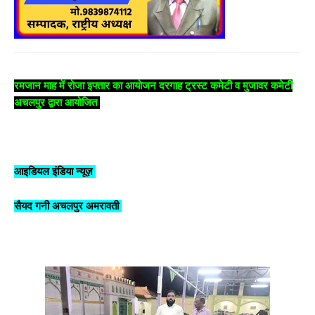
रमजान माह में रोजा इफ्तार का आयोजन दरगाह ट्रस्ट कमेटी व मुजावर कमेटी
अचलपुर द्वारा आयोजित
आइडियल इंडिया न्यूज़
सैयद गनी अचल‌‌‌पुर अमरावती