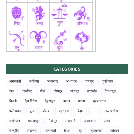
CATEGORIES
अमरावती
अयोध्या
आजमगढ़
आध्यात्म
कानपुर
कुशीनगर
खेल
गाजीपुर
गोंडा
जोधपुर
जौनपुर
झारखंड
टेक न्यूज़
दिल्ली
देश विदेश
देहरादून
नेपाल
पटना
प्रयागराज
फरीदाबाद
फूड
बलिया
बहराइच
बिहार
मऊ
मध्य प्रदेश
मनोरंजन
महाराष्ट्र
मिर्जापुर
राजनीति
राजस्थान
राज्य
राष्ट्रीय
लखनऊ
वाराणसी
शिक्षा
श्र
श्रावस्ती
साहित्य