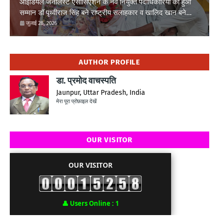
आइडियल जर्नलिस्ट एसोसिएशन के नव नियुक्त पदाधिकारियों का हुआ
सम्मान डॉ पृथ्वीराज सिंह बने राष्ट्रीय सलाहकार व खालिद खान बने
तहसील ईकाई फूलपुर अध्यक्ष
जुलाई 28, 2026
AUTHOR PROFILE
डा. प्रमोद वाचस्पति
Jaunpur, Uttar Pradesh, India
मेरा पूरा प्रोफ़ाइल देखें
OUR VISITOR
OUR VISITOR
👤
Users Online :
1