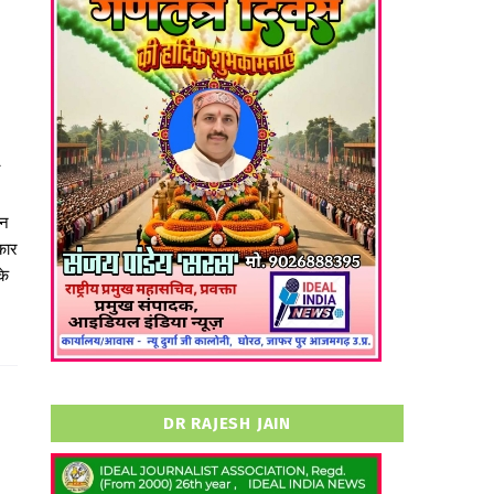
ीन
कार
के
DR RAJESH JAIN