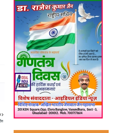
ा
देश