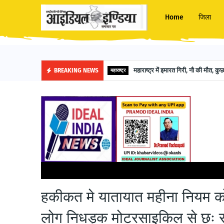
Home
जिला
महाराष्ट्र में इमारत गिरी, नौ की मौत, कु
BREAKING NEWS
महाराष्ट्र
मुख्यपृष्ठ
कुशीनगर
हकीकत मे यातायात महीना नियम को ताक पर रख खुल्लेआम उल
हकीकत मे यातायात महीना नियम क
लोग निधड़क मोटरसाइकिल से छः सव