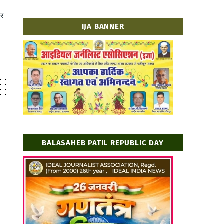
दर
IJA BANNER
BALASAHEB PATIL REPUBLIC DAY