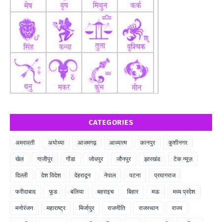
CATEGORIES
अमरावती
अयोध्या
आजमगढ़
आध्यात्म
कानपुर
कुशीनगर
खेल
गाजीपुर
गोंडा
जोधपुर
जौनपुर
झारखंड
टेक न्यूज़
दिल्ली
देश विदेश
देहरादून
नेपाल
पटना
प्रयागराज
फरीदाबाद
फूड
बलिया
बहराइच
बिहार
मऊ
मध्य प्रदेश
मनोरंजन
महाराष्ट्र
मिर्जापुर
राजनीति
राजस्थान
राज्य