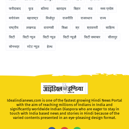
फरीदाबाद
फूड
बलिया
बहराइच
बिहार
मऊ
मध्य प्रदेश
मनोरंजन
महाराष्ट्र
मिर्जापुर
राजनीति
राजस्थान
राज्य
राष्ट्रीय
लखनऊ
वाराणसी
शिक्षा
श्र
श्रावस्ती
साहित्य
सिटी
सिटी न्यूज
सिटी न्यूज़
सिटी न्यूज़ौ
सिटी समाचार
सीतापुर
सोनभद्र
स्टेट न्यूज़
हेल्थ
Idealindianews.com is one of the fastest growing Hindi News Portal
with the aim of reaching millions of Indians in India and
significantly worldwide Indian Diaspora who are eager to stay in
touch with India based news and stories in Hindi because of the
varied contents presented in an eye-pleasing design format.