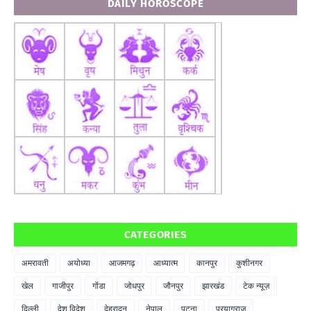
DAILY HOROSCOPE
CATEGORIES
अमरावती
अयोध्या
आजमगढ़
आध्यात्म
कानपुर
कुशीनगर
खेल
गाजीपुर
गोंडा
जोधपुर
जौनपुर
झारखंड
टेक न्यूज़
दिल्ली
देश विदेश
देहरादून
नेपाल
पटना
प्रयागराज