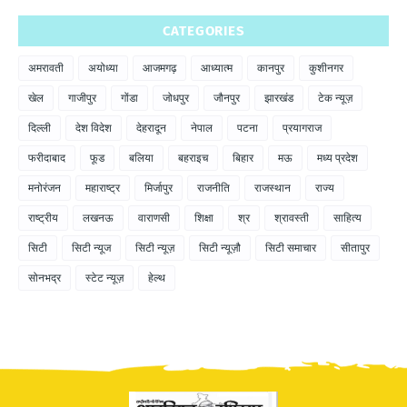
CATEGORIES
अमरावती
अयोध्या
आजमगढ़
आध्यात्म
कानपुर
कुशीनगर
खेल
गाजीपुर
गोंडा
जोधपुर
जौनपुर
झारखंड
टेक न्यूज़
दिल्ली
देश विदेश
देहरादून
नेपाल
पटना
प्रयागराज
फरीदाबाद
फूड
बलिया
बहराइच
बिहार
मऊ
मध्य प्रदेश
मनोरंजन
महाराष्ट्र
मिर्जापुर
राजनीति
राजस्थान
राज्य
राष्ट्रीय
लखनऊ
वाराणसी
शिक्षा
श्र
श्रावस्ती
साहित्य
सिटी
सिटी न्यूज
सिटी न्यूज़
सिटी न्यूज़ौ
सिटी समाचार
सीतापुर
सोनभद्र
स्टेट न्यूज़
हेल्थ