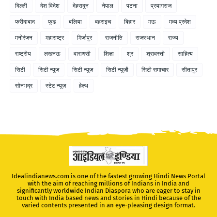
दिल्ली
देश विदेश
देहरादून
नेपाल
पटना
प्रयागराज
फरीदाबाद
फूड
बलिया
बहराइच
बिहार
मऊ
मध्य प्रदेश
मनोरंजन
महाराष्ट्र
मिर्जापुर
राजनीति
राजस्थान
राज्य
राष्ट्रीय
लखनऊ
वाराणसी
शिक्षा
श्र
श्रावस्ती
साहित्य
सिटी
सिटी न्यूज
सिटी न्यूज़
सिटी न्यूज़ौ
सिटी समाचार
सीतापुर
सोनभद्र
स्टेट न्यूज़
हेल्थ
Idealindianews.com is one of the fastest growing Hindi News Portal
with the aim of reaching millions of Indians in India and
significantly worldwide Indian Diaspora who are eager to stay in
touch with India based news and stories in Hindi because of the
varied contents presented in an eye-pleasing design format.