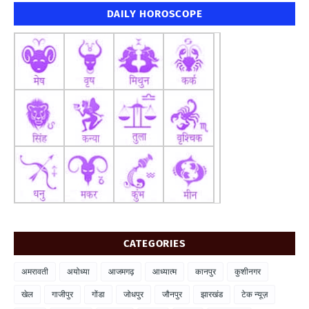
DAILY HOROSCOPE
CATEGORIES
अमरावती
अयोध्या
आजमगढ़
आध्यात्म
कानपुर
कुशीनगर
खेल
गाजीपुर
गोंडा
जोधपुर
जौनपुर
झारखंड
टेक न्यूज़