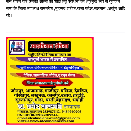
मौन धारण कर उनकी आत्मा की शांति हेतु प्रार्थना की।प्रमुख रूप से युवाजन
सभा के जिला उपाध्यक्ष रामनरेश ,मुहम्मद शरीफ,राजा पटेल,सलमान ,अर्जुन आदि
रहे।