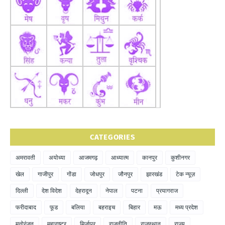
CATEGORIES
अमरावती
अयोध्या
आजमगढ़
आध्यात्म
कानपुर
कुशीनगर
खेल
गाजीपुर
गोंडा
जोधपुर
जौनपुर
झारखंड
टेक न्यूज़
दिल्ली
देश विदेश
देहरादून
नेपाल
पटना
प्रयागराज
फरीदाबाद
फूड
बलिया
बहराइच
बिहार
मऊ
मध्य प्रदेश
मनोरंजन
महाराष्ट्र
मिर्जापुर
राजनीति
राजस्थान
राज्य