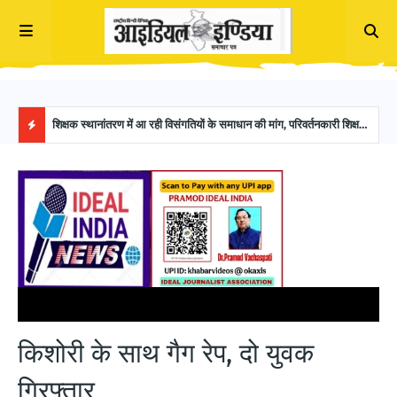
महाराष्ट्र में इमारत गिरी, नौ की मौत, कुछ लोगों के मलबे में फंसे होने की आशंका
शिक्षक स्थानांतरण में आ रही विसंगतियों के समाधान की मांग, परिवर्तनकारी शिक्षक
जौनपु
महासंघ ने शिक्षा विभाग को सौंपा ज्ञापन
गुरुज
B
R
E
A
K
मुख्यपृष्ठ
अयोध्या
किशोरी के साथ गैग रेप, दो युवक गिरफ्तार
I
किशोरी के साथ गैग रेप, दो युवक
N
गिरफ्तार