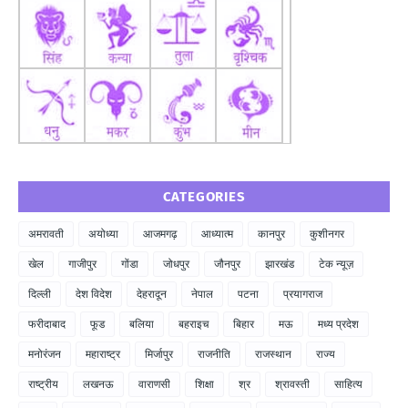
CATEGORIES
अमरावती
अयोध्या
आजमगढ़
आध्यात्म
कानपुर
कुशीनगर
खेल
गाजीपुर
गोंडा
जोधपुर
जौनपुर
झारखंड
टेक न्यूज़
दिल्ली
देश विदेश
देहरादून
नेपाल
पटना
प्रयागराज
फरीदाबाद
फूड
बलिया
बहराइच
बिहार
मऊ
मध्य प्रदेश
मनोरंजन
महाराष्ट्र
मिर्जापुर
राजनीति
राजस्थान
राज्य
राष्ट्रीय
लखनऊ
वाराणसी
शिक्षा
श्र
श्रावस्ती
साहित्य