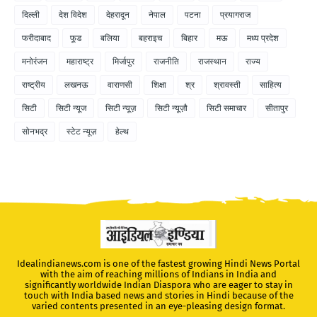
दिल्ली
देश विदेश
देहरादून
नेपाल
पटना
प्रयागराज
फरीदाबाद
फूड
बलिया
बहराइच
बिहार
मऊ
मध्य प्रदेश
मनोरंजन
महाराष्ट्र
मिर्जापुर
राजनीति
राजस्थान
राज्य
राष्ट्रीय
लखनऊ
वाराणसी
शिक्षा
श्र
श्रावस्ती
साहित्य
सिटी
सिटी न्यूज
सिटी न्यूज़
सिटी न्यूज़ौ
सिटी समाचार
सीतापुर
सोनभद्र
स्टेट न्यूज़
हेल्थ
Idealindianews.com is one of the fastest growing Hindi News Portal
with the aim of reaching millions of Indians in India and
significantly worldwide Indian Diaspora who are eager to stay in
touch with India based news and stories in Hindi because of the
varied contents presented in an eye-pleasing design format.