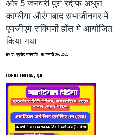
और 5 जनवरी पुरा रदीफ अधुरा
G
काफीया औरंगाबाद संभाजीनगर मे
N
एमजीएम रुक्मिणी हॉल मे आयोजित
E
किया गया
W
S
डा. प्रमोद वाचस्पति
जनवरी 06, 2026
IDEAL INDIA , IJA