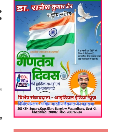
इक
के
।
ंग
ाल