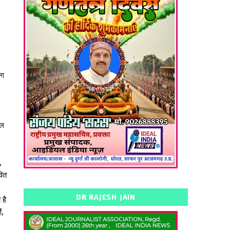
ंग
ाल
,
वित
DR RAJESH JAIN
 है
ं,