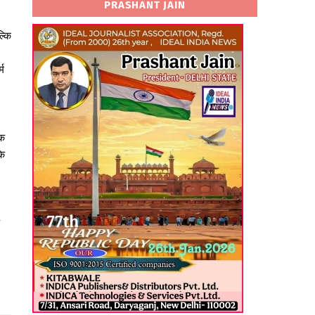
PRASHANT JAIN
्कि
्म
इक
के
।