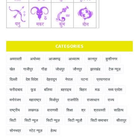
CATEGORIES
अमरावती
अयोध्या
आजमगढ़
आध्यात्म
कानपुर
कुशीनगर
खेल
गाजीपुर
गोंडा
जोधपुर
जौनपुर
झारखंड
टेक न्यूज़
दिल्ली
देश विदेश
देहरादून
नेपाल
पटना
प्रयागराज
फरीदाबाद
फूड
बलिया
बहराइच
बिहार
मऊ
मध्य प्रदेश
मनोरंजन
महाराष्ट्र
मिर्जापुर
राजनीति
राजस्थान
राज्य
राष्ट्रीय
लखनऊ
वाराणसी
शिक्षा
श्र
श्रावस्ती
साहित्य
सिटी
सिटी न्यूज
सिटी न्यूज़
सिटी न्यूज़ौ
सिटी समाचार
सीतापुर
सोनभद्र
स्टेट न्यूज़
हेल्थ