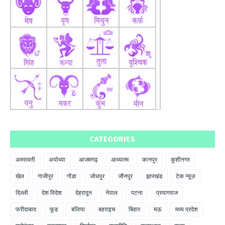
CATEGORIES
अमरावती
अयोध्या
आजमगढ़
आध्यात्म
कानपुर
कुशीनगर
खेल
गाजीपुर
गोंडा
जोधपुर
जौनपुर
झारखंड
टेक न्यूज़
दिल्ली
देश विदेश
देहरादून
नेपाल
पटना
प्रयागराज
फरीदाबाद
फूड
बलिया
बहराइच
बिहार
मऊ
मध्य प्रदेश