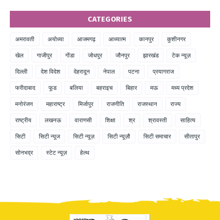
CATEGORIES
अमरावती
अयोध्या
आजमगढ़
आध्यात्म
कानपुर
कुशीनगर
खेल
गाजीपुर
गोंडा
जोधपुर
जौनपुर
झारखंड
टेक न्यूज़
दिल्ली
देश विदेश
देहरादून
नेपाल
पटना
प्रयागराज
फरीदाबाद
फूड
बलिया
बहराइच
बिहार
मऊ
मध्य प्रदेश
मनोरंजन
महाराष्ट्र
मिर्जापुर
राजनीति
राजस्थान
राज्य
राष्ट्रीय
लखनऊ
वाराणसी
शिक्षा
श्र
श्रावस्ती
साहित्य
सिटी
सिटी न्यूज
सिटी न्यूज़
सिटी न्यूज़ौ
सिटी समाचार
सीतापुर
सोनभद्र
स्टेट न्यूज़
हेल्थ