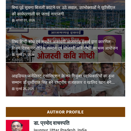
बिना पूर्व सूचना बिजली काटने पर उठे सवाल, उपभोक्ताओं ने यूपीसीएल
की कार्यप्रणाली पर जताई नाराजगी
अगस्त 01, 2026
विश्व हिन्दी शोध एवं संवर्धन अकादमी आजमगढ़ इकाई द्वारा कारगिल
विजय दिवस पर सैनिक सम्मान एवं ओजस्वी कवि गोष्ठी का भव्य आयोजन
जुलाई 29, 2026
आइडियल जर्नलिस्ट एसोसिएशन के नव नियुक्त पदाधिकारियों का हुआ
सम्मान डॉ पृथ्वीराज सिंह बने राष्ट्रीय सलाहकार व खालिद खान बने
तहसील ईकाई फूलपुर अध्यक्ष
जुलाई 28, 2026
AUTHOR PROFILE
डा. प्रमोद वाचस्पति
Jaunpur, Uttar Pradesh, India